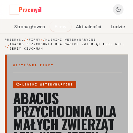
Przemyśl
P
Strona główna
Firmy
Aktualności
Ludzie
PRZEMYŚL
//
FIRMY
//
KLINIKI WETERYNARYJNE
ABACUS PRZYCHODNIA DLA MAŁYCH ZWIERZĄT LEK. WET.
//
JERZY CZUCHMAN
WIZYTÓWKA FIRMY
KLINIKI WETERYNARYJNE
ABACUS
PRZYCHODNIA DLA
MAŁYCH ZWIERZĄT