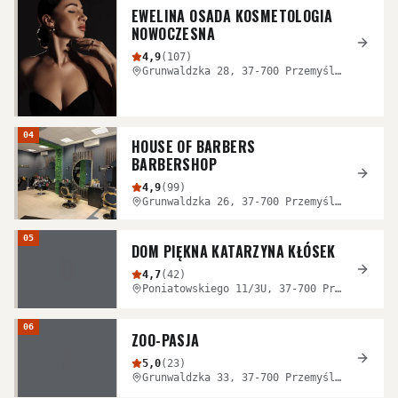
EWELINA OSADA KOSMETOLOGIA
NOWOCZESNA
4,9
(
107
)
Grunwaldzka 28, 37-700 Przemyśl, Polska
04
HOUSE OF BARBERS
BARBERSHOP
4,9
(
99
)
Grunwaldzka 26, 37-700 Przemyśl, Polska
05
DOM PIĘKNA KATARZYNA KŁÓSEK
D
4,7
(
42
)
Poniatowskiego 11/3U, 37-700 Przemyśl, Polska
06
ZOO-PASJA
Z
5,0
(
23
)
Grunwaldzka 33, 37-700 Przemyśl, Polska