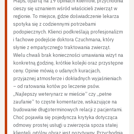
Maps, opartą na 19 opiniach klientów, przychodnia
cieszy się uznaniem wśród właścicieli zwierząt w
regionie. To miejsce, gdzie doświadczenie lekarza
spotyka się z codziennymi potrzebami
podopiecznych. Klienci podkreślają profesjonalizm
i fachowe podejście doktora Czuchmana, który
słynie z empatycznego traktowania zwierząt.
Wielu chwali brak konieczności umawiania wizyt na
konkretną godzinę, krótkie kolejki oraz przystępne
ceny. Opinie mówią o udanych kuracjach,
przyjaznej atmosferze i dokładnych wyjaśnieniach
– od ratowania kotów po leczenie psów.
„Najlepszy weterynarz w mieście” czy „pełne
zaufanie” to częste komentarze, wskazujące na
budowanie długoterminowych relacji z pacjentami.
Choć pojawiła się pojedyncza krytyka dotycząca
odmowy prostej usługi u zwierzęcia spoza stałej
klienteli, ogólny obraz jest pozytywny. Przychodnia