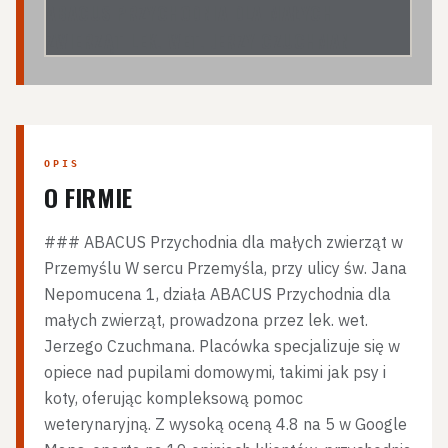
ABACUS PRZYCHODNIA DLA MAŁYCH
ZWIERZĄT LEK. WET. JERZY CZUCHMAN
OPIS
O FIRMIE
### ABACUS Przychodnia dla małych zwierząt w
Przemyślu W sercu Przemyśla, przy ulicy św. Jana
Nepomucena 1, działa ABACUS Przychodnia dla
małych zwierząt, prowadzona przez lek. wet.
Jerzego Czuchmana. Placówka specjalizuje się w
opiece nad pupilami domowymi, takimi jak psy i
koty, oferując kompleksową pomoc
weterynaryjną. Z wysoką oceną 4.8 na 5 w Google