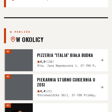
W POBLIŻU
W OKOLICY
01
PIZZERIA "ITALIA" BIAŁA BUDKA
P
4,9
(
138
)
św. Jana Nepomucena 1, 37-700 Przemyśl, Polska
02
PIEKARNIA STUBNO CUKIERNIA U
P
ZOSI
4,4
(
21
)
Grunwaldzka 30/1, 37-700 Przemyśl, Polska
03