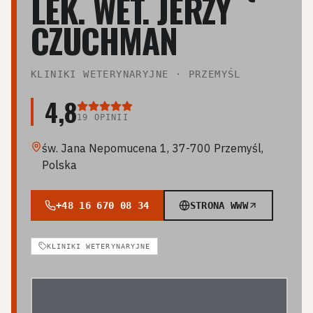
LEK. WET. JERZY
CZUCHMAN
KLINIKI WETERYNARYJNE
·
PRZEMYŚL
4,8
19
OPINII
św. Jana Nepomucena 1, 37-700 Przemyśl,
Polska
+48 16 670 08 34
STRONA WWW
KLINIKI WETERYNARYJNE